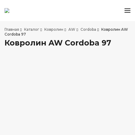
КАТАЛОГ ТОВАРОВ
Главная
Каталог
Ковролин
AW
Cordoba
Ковролин AW
АКЦИИ И СКИДКИ
Cordoba 97
Ковролин AW Cordoba 97
О КОМПАНИИ
НАШИ МАГАЗИНЫ
ДОСТАВКА И ОПЛАТА
УСЛУГИ ПО УКЛАДКЕ
СОТРУДНИЧЕСТВО
СТАТЬИ
КОНТАКТЫ