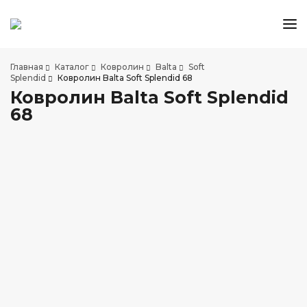
КАТАЛОГ ТОВАРОВ
Главная
Каталог
Ковролин
Balta
Soft
АКЦИИ И СКИДКИ
Splendid
Ковролин Balta Soft Splendid 68
Ковролин Balta Soft Splendid
О КОМПАНИИ
68
НАШИ МАГАЗИНЫ
ДОСТАВКА И ОПЛАТА
УСЛУГИ ПО УКЛАДКЕ
СОТРУДНИЧЕСТВО
СТАТЬИ
КОНТАКТЫ