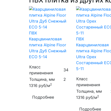
ПВХ плитка из других 
ПВХ
Кварцвиниловая
ПВХ
плитка Alpine Floor
Кварцвиниловая
Ultra Дуб Снежный
плитка Alpine Flo
ECO 5-14
Ultra Орех
Состаренный EC
Класс
5-11
34
применения
Класс
Толщина, мм
2
применения
2
1316
руб/м
Толщина, мм
2
Подробнее
1316
руб/м
Подробнее