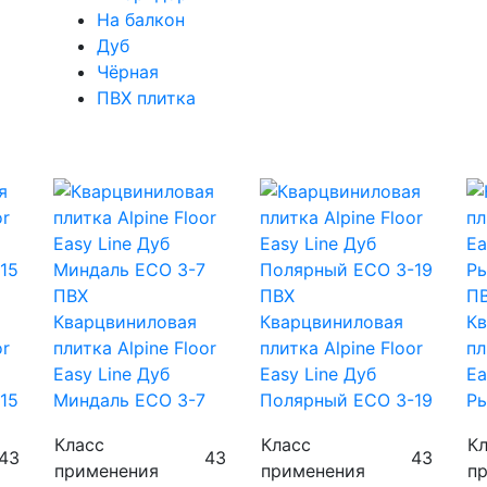
На балкон
Дуб
Чёрная
ПВХ плитка
ПВХ
ПВХ
П
Кварцвиниловая
Кварцвиниловая
Кв
or
плитка Alpine Floor
плитка Alpine Floor
пл
Easy Line Дуб
Easy Line Дуб
Ea
15
Миндаль ECO 3-7
Полярный ECO 3-19
Ры
Класс
Класс
К
43
43
43
применения
применения
п