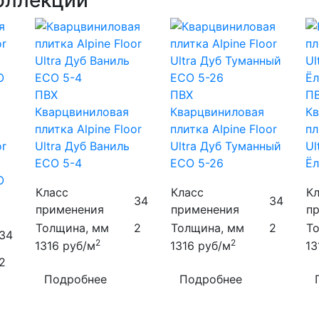
коллекций
ПВХ
ПВХ
П
Кварцвиниловая
Кварцвиниловая
Кв
плитка Alpine Floor
плитка Alpine Floor
пл
or
Ultra Дуб Ваниль
Ultra Дуб Туманный
Ul
ECO 5-4
ECO 5-26
Ёл
O
Класс
Класс
К
34
34
применения
применения
п
Толщина, мм
2
Толщина, мм
2
Т
34
2
2
1316
руб/м
1316
руб/м
1
2
Подробнее
Подробнее