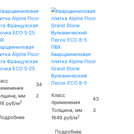
ВХ
арцвиниловая
ПВХ
итка Alpine Floor
Кварцвиниловая
tra Французская
плитка Alpine Floor
очка ECO 5-25
Grand Stone
Вулканический
ласс
Песок ECO 8-5
34
рименения
Класс
олщина, мм
2
43
применения
2
316
руб/м
Толщина, мм
3
2
Подробнее
1649
руб/м
Подробнее