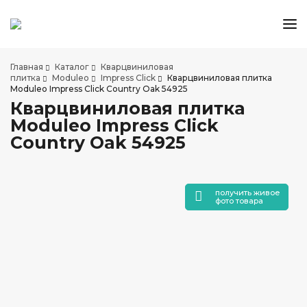
КАТАЛОГ ТОВАРОВ
Главная
Каталог
Кварцвиниловая
АКЦИИ И СКИДКИ
плитка
Moduleo
Impress Click
Кварцвиниловая плитка
Moduleo Impress Click Country Oak 54925
О КОМПАНИИ
Кварцвиниловая плитка
НАШИ МАГАЗИНЫ
Moduleo Impress Click
ДОСТАВКА И ОПЛАТА
Country Oak 54925
УСЛУГИ ПО УКЛАДКЕ
СОТРУДНИЧЕСТВО
получить живое
СТАТЬИ
фото товара
КОНТАКТЫ