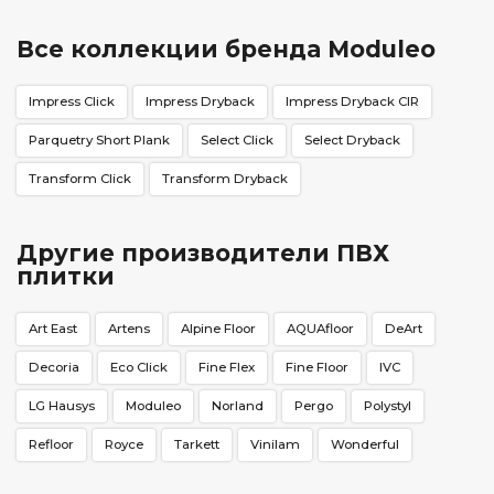
Все коллекции бренда Moduleo
Impress Click
Impress Dryback
Impress Dryback CIR
Parquetry Short Plank
Select Click
Select Dryback
Transform Click
Transform Dryback
Другие производители ПВХ
плитки
Art East
Artens
Alpine Floor
AQUAfloor
DeArt
Decoria
Eco Click
Fine Flex
Fine Floor
IVC
LG Hausys
Moduleo
Norland
Pergo
Polystyl
Refloor
Royce
Tarkett
Vinilam
Wonderful