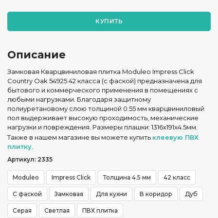
КУПИТЬ
Описание
Замковая Кварцвиниловая плитка Moduleo Impress Click
Country Oak 54925 42 класса (с фаской) предназначена для
бытового и коммерческого применения в помещениях с
любыми нагрузками. Благодаря защитному
полиуретановому слою толщиной 0.55 мм кварцвиниловый
пол выдерживает высокую проходимость, механические
нагрузки и повреждения. Размеры плашки: 1316x191x4.5мм.
Также в нашем магазине вы можете купить
клеевую ПВХ
плитку
.
Артикул: 2335
Moduleo
Impress Click
Толщина 4.5 мм
42 класс
С фаской
Замковая
Для кухни
В коридор
Дуб
Серая
Светлая
ПВХ плитка