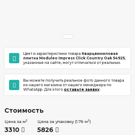
ул. Ладо Кецховели 22А
+7 (391) 209-17-00
обратный звонок
ежедневно с 10:00 до 20:00
Цвет и характеристики товара
Кварцвиниловая
плитка Moduleo Impress Click Country Oak 54925
,
указанные на сайте, могут отличаться от реальных.
Вы можете получить реальное фото данного товара
из нашего магазина от нашего менеджера по
WhatsApp. Для этого
оставьте заявку
.
Стоимость
2
2
Цена за м
Цена за упаковку (1.76 м
)
3310
5826