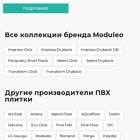
ПОДРОБНЕЕ
Все коллекции бренда Moduleo
Impress Click
Impress Dryback
Impress Dryback CIR
Parquetry Short Plank
Select Click
Select Dryback
Transform Click
Transform Dryback
Другие производители ПВХ
плитки
Art East
Artens
Alpine Floor
AQUAfloor
DeArt
Decoria
Eco Click
Fine Flex
Fine Floor
IVC
LG Hausys
Moduleo
Norland
Pergo
Polystyl