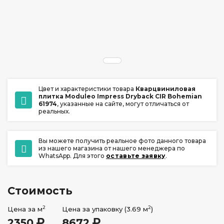
ул. Ладо Кецховели 22А
+7 (391) 209-17-00
обратный звонок
ежедневно с 10:00 до 20:00
Цвет и характеристики товара
Кварцвиниловая
плитка Moduleo Impress Dryback CIR Bohemian
61974
, указанные на сайте, могут отличаться от
реальных.
Вы можете получить реальное фото данного товара
из нашего магазина от нашего менеджера по
WhatsApp. Для этого
оставьте заявку
.
Стоимость
2
2
Цена за м
Цена за упаковку (3.69 м
)
2350
8672