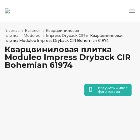
КАТАЛОГ ТОВАРОВ
Главная
Каталог
Кварцвиниловая
АКЦИИ И СКИДКИ
плитка
Moduleo
Impress Dryback CIR
Кварцвиниловая
плитка Moduleo Impress Dryback CIR Bohemian 61974
О КОМПАНИИ
Кварцвиниловая плитка
НАШИ МАГАЗИНЫ
Moduleo Impress Dryback CIR
ДОСТАВКА И ОПЛАТА
Bohemian 61974
УСЛУГИ ПО УКЛАДКЕ
СОТРУДНИЧЕСТВО
получить живое
СТАТЬИ
фото товара
КОНТАКТЫ