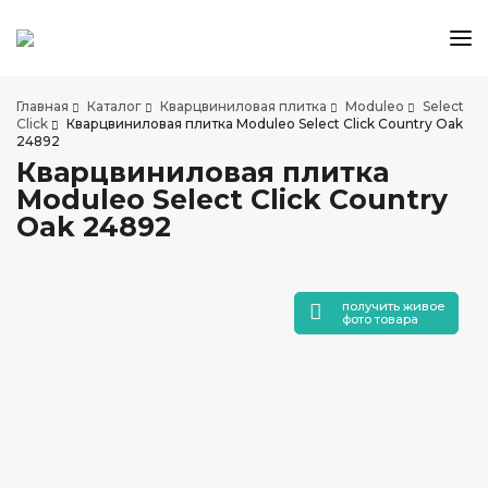
КАТАЛОГ ТОВАРОВ
Главная
Каталог
Кварцвиниловая плитка
Moduleo
Select
АКЦИИ И СКИДКИ
Click
Кварцвиниловая плитка Moduleo Select Click Country Oak
24892
О КОМПАНИИ
Кварцвиниловая плитка
НАШИ МАГАЗИНЫ
Moduleo Select Click Country
ДОСТАВКА И ОПЛАТА
Oak 24892
УСЛУГИ ПО УКЛАДКЕ
СОТРУДНИЧЕСТВО
получить живое
СТАТЬИ
фото товара
КОНТАКТЫ