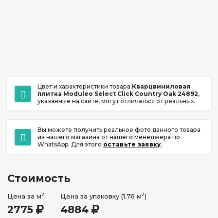
ул. Ладо Кецховели 22А
+7 (391) 209-17-00
обратный звонок
ежедневно с 10:00 до 20:00
Цвет и характеристики товара
Кварцвиниловая
плитка Moduleo Select Click Country Oak 24892
,
указанные на сайте, могут отличаться от реальных.
Вы можете получить реальное фото данного товара
из нашего магазина от нашего менеджера по
WhatsApp. Для этого
оставьте заявку
.
Стоимость
2
2
Цена за м
Цена за упаковку (1.76 м
)
2775
4884