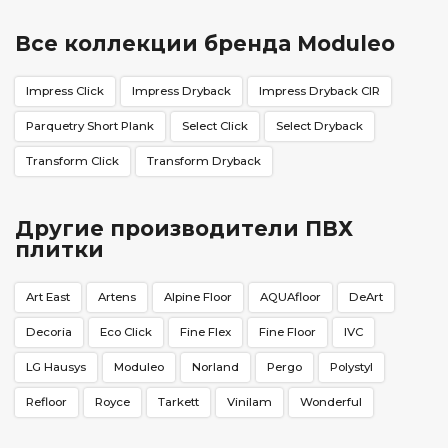
Все коллекции бренда Moduleo
Impress Click
Impress Dryback
Impress Dryback CIR
Parquetry Short Plank
Select Click
Select Dryback
Transform Click
Transform Dryback
Другие производители ПВХ
плитки
Art East
Artens
Alpine Floor
AQUAfloor
DeArt
Decoria
Eco Click
Fine Flex
Fine Floor
IVC
LG Hausys
Moduleo
Norland
Pergo
Polystyl
Refloor
Royce
Tarkett
Vinilam
Wonderful