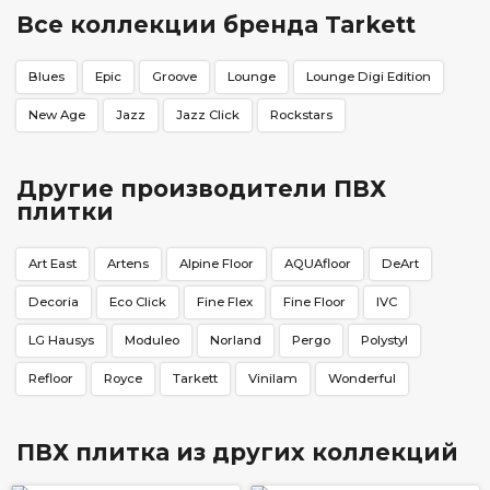
Все коллекции бренда Tarkett
Blues
Epic
Groove
Lounge
Lounge Digi Edition
New Age
Jazz
Jazz Click
Rockstars
Другие производители ПВХ
плитки
Art East
Artens
Alpine Floor
AQUAfloor
DeArt
Decoria
Eco Click
Fine Flex
Fine Floor
IVC
LG Hausys
Moduleo
Norland
Pergo
Polystyl
Refloor
Royce
Tarkett
Vinilam
Wonderful
ПВХ плитка из других коллекций