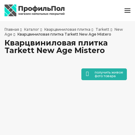
КАТАЛОГ ТОВАРОВ
Главная
Каталог
Кварцвиниловая плитка
Tarkett
New
АКЦИИ И СКИДКИ
Age
Кварцвиниловая плитка Tarkett New Age Mistero
Кварцвиниловая плитка
О КОМПАНИИ
Tarkett New Age Mistero
НАШИ МАГАЗИНЫ
ДОСТАВКА И ОПЛАТА
УСЛУГИ ПО УКЛАДКЕ
получить живое
фото товара
СОТРУДНИЧЕСТВО
СТАТЬИ
КОНТАКТЫ