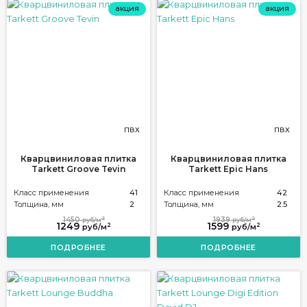
акция
акция
ПВХ
ПВХ
Кварцвиниловая плитка
Кварцвиниловая плитка
Tarkett Groove Tevin
Tarkett Epic Hans
Класс применения
41
Класс применения
42
Толщина, мм
2
Толщина, мм
2.5
2
2
1450
1939
руб/м
руб/м
1249
1599
2
2
руб/м
руб/м
ПОДРОБНЕЕ
ПОДРОБНЕЕ