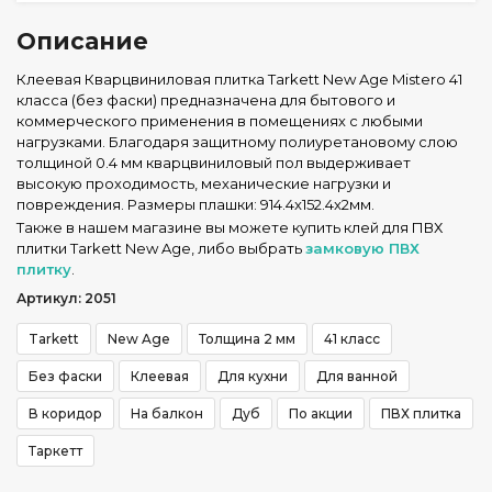
Описание
Клеевая Кварцвиниловая плитка Tarkett New Age Mistero 41
класса (без фаски) предназначена для бытового и
коммерческого применения в помещениях с любыми
нагрузками. Благодаря защитному полиуретановому слою
толщиной 0.4 мм кварцвиниловый пол выдерживает
высокую проходимость, механические нагрузки и
повреждения. Размеры плашки: 914.4x152.4x2мм.
Также в нашем магазине вы можете купить клей для ПВХ
плитки Tarkett New Age, либо выбрать
замковую ПВХ
плитку
.
Артикул: 2051
Tarkett
New Age
Толщина 2 мм
41 класс
Без фаски
Клеевая
Для кухни
Для ванной
В коридор
На балкон
Дуб
По акции
ПВХ плитка
Таркетт