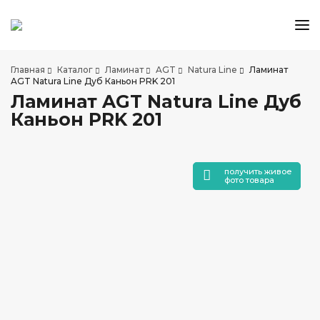
КАТАЛОГ ТОВАРОВ
Главная
Каталог
Ламинат
AGT
Natura Line
Ламинат
АКЦИИ И СКИДКИ
AGT Natura Line Дуб Каньон PRK 201
Ламинат AGT Natura Line Дуб
О КОМПАНИИ
Каньон PRK 201
НАШИ МАГАЗИНЫ
ДОСТАВКА И ОПЛАТА
УСЛУГИ ПО УКЛАДКЕ
получить живое
фото товара
СОТРУДНИЧЕСТВО
СТАТЬИ
КОНТАКТЫ