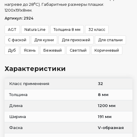
нагреве до 28⁰С). Габаритные размеры плашки:
1200x191x8мм.
Артикул: 2924
AGT
Natura Line
Толщина 8 мм
32 класс
С фаской
Для кухни
Для прихожей
Для спальни
Дуб
Ясень
Бежевый
Светлый
Коричневый
Характеристики
Класс применения
32
Толщина
8 мм
Длина
1200 мм
Ширина
191 мм
Фаска
V-образная