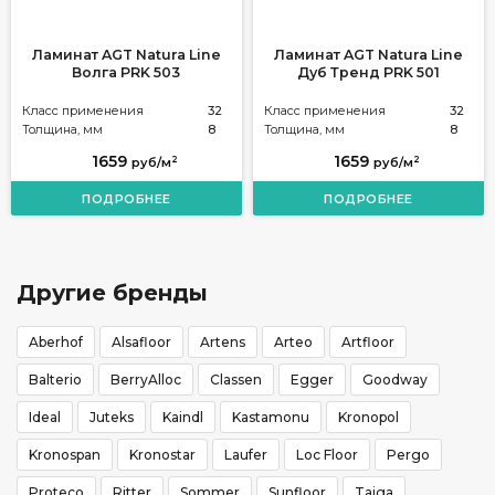
Ламинат AGT Natura Line
Ламинат AGT Natura Line
Волга PRK 503
Дуб Тренд PRK 501
Класс применения
32
Класс применения
32
Толщина, мм
8
Толщина, мм
8
1659
1659
2
2
руб/м
руб/м
ПОДРОБНЕЕ
ПОДРОБНЕЕ
Другие бренды
Aberhof
Alsafloor
Artens
Arteo
Artfloor
Balterio
BerryAlloc
Classen
Egger
Goodway
Ideal
Juteks
Kaindl
Kastamonu
Kronopol
Kronospan
Kronostar
Laufer
Loc Floor
Pergo
Proteco
Ritter
Sommer
Sunfloor
Taiga