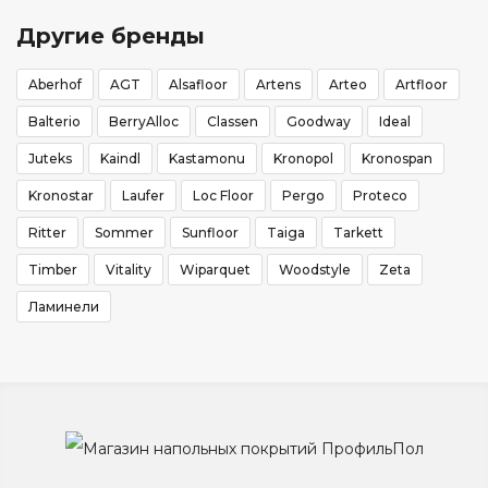
Другие бренды
Aberhof
AGT
Alsafloor
Artens
Arteo
Artfloor
Balterio
BerryAlloc
Classen
Goodway
Ideal
Juteks
Kaindl
Kastamonu
Kronopol
Kronospan
Kronostar
Laufer
Loc Floor
Pergo
Proteco
Ritter
Sommer
Sunfloor
Taiga
Tarkett
Timber
Vitality
Wiparquet
Woodstyle
Zeta
Ламинели