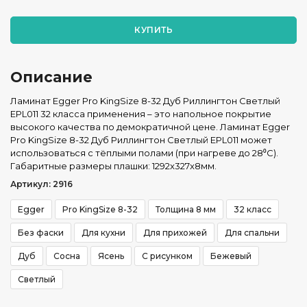
КУПИТЬ
Описание
Ламинат Egger Pro KingSize 8-32 Дуб Риллингтон Светлый
EPL011 32 класса применения – это напольное покрытие
высокого качества по демократичной цене. Ламинат Egger
Pro KingSize 8-32 Дуб Риллингтон Светлый EPL011 может
использоваться с тёплыми полами (при нагреве до 28⁰С).
Габаритные размеры плашки: 1292x327x8мм.
Артикул: 2916
Egger
Pro KingSize 8-32
Толщина 8 мм
32 класс
Без фаски
Для кухни
Для прихожей
Для спальни
Дуб
Сосна
Ясень
С рисунком
Бежевый
Светлый