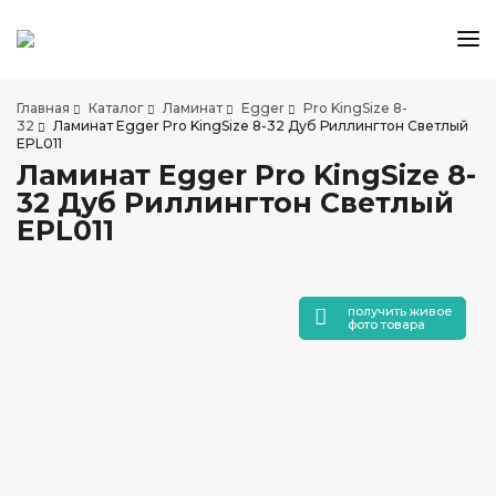
КАТАЛОГ ТОВАРОВ
Главная
Каталог
Ламинат
Egger
Pro KingSize 8-
АКЦИИ И СКИДКИ
32
Ламинат Egger Pro KingSize 8-32 Дуб Риллингтон Светлый
EPL011
О КОМПАНИИ
Ламинат Egger Pro KingSize 8-
НАШИ МАГАЗИНЫ
32 Дуб Риллингтон Светлый
ДОСТАВКА И ОПЛАТА
EPL011
УСЛУГИ ПО УКЛАДКЕ
СОТРУДНИЧЕСТВО
получить живое
СТАТЬИ
фото товара
КОНТАКТЫ