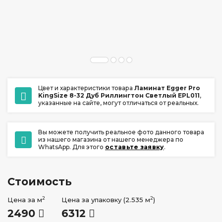
ул. Ладо Кецховели 22А
+7 (391) 209-17-00
обратный звонок
ежедневно с 10:00 до 20:00
Цвет и характеристики товара
Ламинат Egger Pro
KingSize 8-32 Дуб Риллингтон Светлый EPL011
,
указанные на сайте, могут отличаться от реальных.
Вы можете получить реальное фото данного товара
из нашего магазина от нашего менеджера по
WhatsApp. Для этого
оставьте заявку
.
Стоимость
2
2
Цена за м
Цена за упаковку (2.535 м
)
2490
6312