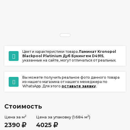
ул. Ладо Кецховели 22А
+7 (391) 209-17-00
обратный звонок
ежедневно с 10:00 до 20:00
Цвет и характеристики товара
Ламинат Kronopol
Blackpool Platinium Дуб Букингем D4915
,
указанные на сайте, могут отличаться от реальных.
Вы можете получить реальное фото данного товара
из нашего магазина от нашего менеджера по
WhatsApp. Для этого
оставьте заявку
.
Стоимость
2
2
Цена за м
Цена за упаковку (1.684 м
)
2390
4025