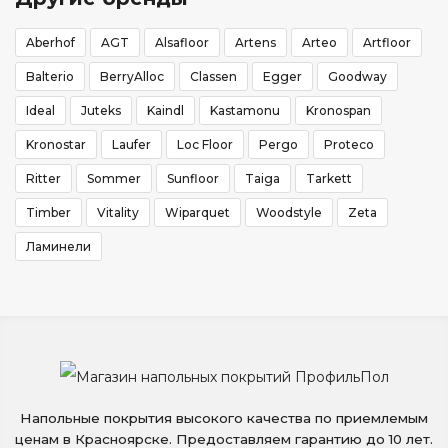
Aberhof
AGT
Alsafloor
Artens
Arteo
Artfloor
Balterio
BerryAlloc
Classen
Egger
Goodway
Ideal
Juteks
Kaindl
Kastamonu
Kronospan
Kronostar
Laufer
Loc Floor
Pergo
Proteco
Ritter
Sommer
Sunfloor
Taiga
Tarkett
Timber
Vitality
Wiparquet
Woodstyle
Zeta
Ламинели
Напольные покрытия высокого качества по приемлемым
ценам в Красноярске. Предоставляем гарантию до 10 лет.