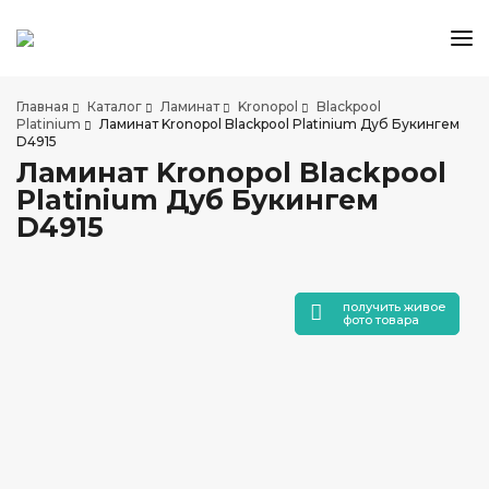
КАТАЛОГ ТОВАРОВ
Главная
Каталог
Ламинат
Kronopol
Blackpool
АКЦИИ И СКИДКИ
Platinium
Ламинат Kronopol Blackpool Platinium Дуб Букингем
D4915
О КОМПАНИИ
Ламинат Kronopol Blackpool
НАШИ МАГАЗИНЫ
Platinium Дуб Букингем
ДОСТАВКА И ОПЛАТА
D4915
УСЛУГИ ПО УКЛАДКЕ
СОТРУДНИЧЕСТВО
получить живое
СТАТЬИ
фото товара
КОНТАКТЫ