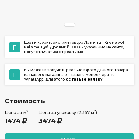
ул. Ладо Кецховели 22А
+7 (391) 209-17-00
обратный звонок
ежедневно с 10:00 до 20:00
Цвет и характеристики товара
Ламинат Kronopol
Paloma Дуб Древний D1035
, указанные на сайте,
могут отличаться от реальных.
Вы можете получить реальное фото данного товара
из нашего магазина от нашего менеджера по
WhatsApp. Для этого
оставьте заявку
.
Стоимость
2
2
Цена за м
Цена за упаковку (2.357 м
)
1474
3474