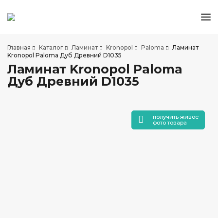
КАТАЛОГ ТОВАРОВ
Главная
Каталог
Ламинат
Kronopol
Paloma
Ламинат
АКЦИИ И СКИДКИ
Kronopol Paloma Дуб Древний D1035
Ламинат Kronopol Paloma
О КОМПАНИИ
Дуб Древний D1035
НАШИ МАГАЗИНЫ
ДОСТАВКА И ОПЛАТА
УСЛУГИ ПО УКЛАДКЕ
получить живое
фото товара
СОТРУДНИЧЕСТВО
СТАТЬИ
КОНТАКТЫ