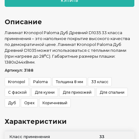
КУПИТЬ
Описание
Ламинат Kronopol Paloma Дуб Древний D1035 33 класса
применения – это напольное покрытие высокого качества
по демократичной цене. Ламинат Kronopol Paloma Дуб
Древний D1035 может использоваться с тёплыми полами
(при нагреве до 28⁰С). Габаритные размеры плашки:
1380x244x8мм.
Артикул: 3188
Kronopol
Paloma
Толщина 8 мм
33 класс
С фаской
Для кухни
Для прихожей
Для спальни
Дуб
Орех
Коричневый
Характеристики
Класс применения
33