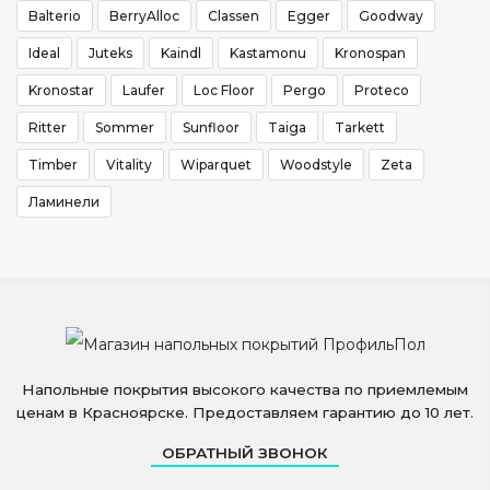
Balterio
BerryAlloc
Classen
Egger
Goodway
Ideal
Juteks
Kaindl
Kastamonu
Kronospan
Kronostar
Laufer
Loc Floor
Pergo
Proteco
Ritter
Sommer
Sunfloor
Taiga
Tarkett
Timber
Vitality
Wiparquet
Woodstyle
Zeta
Ламинели
Напольные покрытия высокого качества по приемлемым
ценам в Красноярске. Предоставляем гарантию до 10 лет.
ОБРАТНЫЙ ЗВОНОК