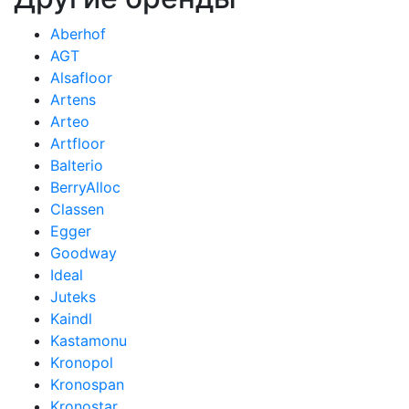
Aberhof
AGT
Alsafloor
Artens
Arteo
Artfloor
Balterio
BerryAlloc
Classen
Egger
Goodway
Ideal
Juteks
Kaindl
Kastamonu
Kronopol
Kronospan
Kronostar