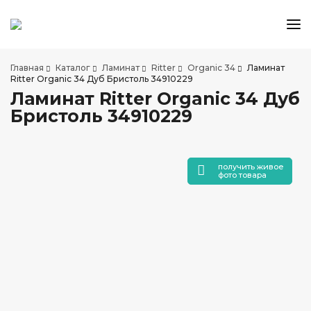
КАТАЛОГ ТОВАРОВ
Главная
Каталог
Ламинат
Ritter
Organic 34
Ламинат
АКЦИИ И СКИДКИ
Ritter Organic 34 Дуб Бристоль 34910229
Ламинат Ritter Organic 34 Дуб
О КОМПАНИИ
Бристоль 34910229
НАШИ МАГАЗИНЫ
ДОСТАВКА И ОПЛАТА
УСЛУГИ ПО УКЛАДКЕ
получить живое
фото товара
СОТРУДНИЧЕСТВО
СТАТЬИ
КОНТАКТЫ