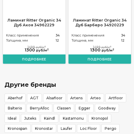
Ламинат Ritter Organic 34
Ламинат Ritter Organic 34
Дуб Акоя 34962229
Дуб Барберо 34920229
Класс применения
34
Класс применения
34
Толщина, мм
12
Толщина, мм
12
2
2
1499
1499
руб/м
руб/м
1300
1300
2
2
руб/м
руб/м
ПОДРОБНЕЕ
ПОДРОБНЕЕ
Другие бренды
Aberhof
AGT
Alsafloor
Artens
Arteo
Artfloor
Balterio
BerryAlloc
Classen
Egger
Goodway
Ideal
Juteks
Kaindl
Kastamonu
Kronopol
Kronospan
Kronostar
Laufer
Loc Floor
Pergo