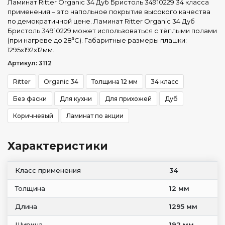
Ламинат Ritter Organic 34 Дуб Бристоль 34910229 34 класса
применения – это напольное покрытие высокого качества
по демократичной цене. Ламинат Ritter Organic 34 Дуб
Бристоль 34910229 может использоваться с тёплыми полами
(при нагреве до 28⁰С). Габаритные размеры плашки:
1295x192x12мм.
Артикул: 3112
Ritter
Organic 34
Толщина 12 мм
34 класс
Без фаски
Для кухни
Для прихожей
Дуб
Коричневый
Ламинат по акции
Характеристики
Класс применения
34
Толщина
12 мм
Длина
1295 мм
Ширина
192 мм