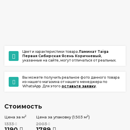
ул. Ладо Кецховели 22А
+7 (391) 209-17-00
обратный звонок
ежедневно с 10:00 до 20:00
Цвет и характеристики товара
Ламинат Taiga
Первая Сибирская Ясень Коричневый
,
указанные на сайте, могут отличаться от реальных.
Вы можете получить реальное фото данного товара
из нашего магазина от нашего менеджера по
WhatsApp. Для этого
оставьте заявку
.
Стоимость
2
2
Цена за м
Цена за упаковку (1.503 м
)
1333
2003
1190
1789