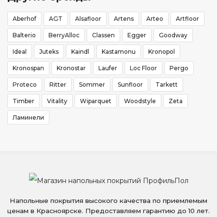
Aberhof
AGT
Alsafloor
Artens
Arteo
Artfloor
Balterio
BerryAlloc
Classen
Egger
Goodway
Ideal
Juteks
Kaindl
Kastamonu
Kronopol
Kronospan
Kronostar
Laufer
Loc Floor
Pergo
Proteco
Ritter
Sommer
Sunfloor
Tarkett
Timber
Vitality
Wiparquet
Woodstyle
Zeta
Ламинели
Напольные покрытия высокого качества по приемлемым
ценам в Красноярске. Предоставляем гарантию до 10 лет.