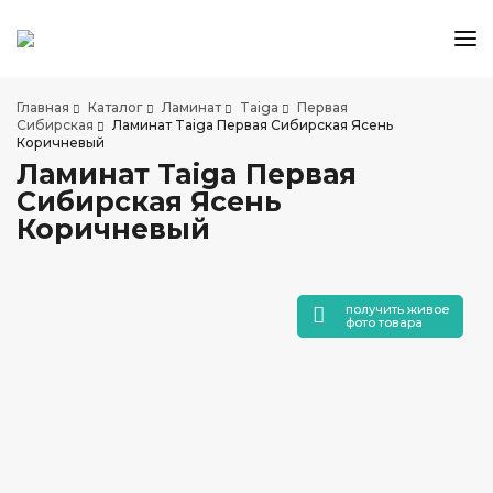
КАТАЛОГ ТОВАРОВ
Главная
Каталог
Ламинат
Taiga
Первая
АКЦИИ И СКИДКИ
Сибирская
Ламинат Taiga Первая Сибирская Ясень
Коричневый
О КОМПАНИИ
Ламинат Taiga Первая
НАШИ МАГАЗИНЫ
Сибирская Ясень
ДОСТАВКА И ОПЛАТА
Коричневый
УСЛУГИ ПО УКЛАДКЕ
СОТРУДНИЧЕСТВО
получить живое
СТАТЬИ
фото товара
КОНТАКТЫ