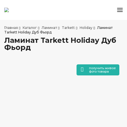
КАТАЛОГ ТОВАРОВ
Главная
Каталог
Ламинат
Tarkett
Holiday
Ламинат
АКЦИИ И СКИДКИ
Tarkett Holiday Дуб Фьорд
Ламинат Tarkett Holiday Дуб
О КОМПАНИИ
Фьорд
НАШИ МАГАЗИНЫ
ДОСТАВКА И ОПЛАТА
УСЛУГИ ПО УКЛАДКЕ
получить живое
фото товара
СОТРУДНИЧЕСТВО
СТАТЬИ
КОНТАКТЫ