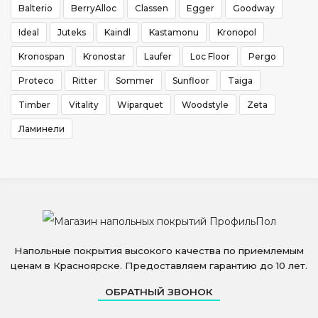
Balterio
BerryAlloc
Classen
Egger
Goodway
Ideal
Juteks
Kaindl
Kastamonu
Kronopol
Kronospan
Kronostar
Laufer
Loc Floor
Pergo
Proteco
Ritter
Sommer
Sunfloor
Taiga
Timber
Vitality
Wiparquet
Woodstyle
Zeta
Ламинели
Напольные покрытия высокого качества по приемлемым
ценам в Красноярске. Предоставляем гарантию до 10 лет.
ОБРАТНЫЙ ЗВОНОК