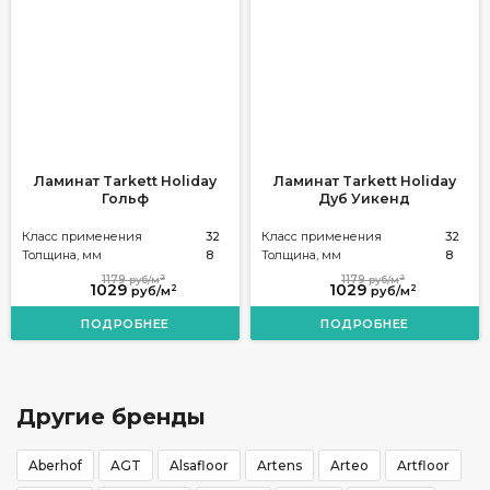
Ламинат Tarkett Holiday
Ламинат Tarkett Holiday
Гольф
Дуб Уикенд
Класс применения
32
Класс применения
32
Толщина, мм
8
Толщина, мм
8
2
2
1179
1179
руб/м
руб/м
1029
1029
2
2
руб/м
руб/м
ПОДРОБНЕЕ
ПОДРОБНЕЕ
Другие бренды
Aberhof
AGT
Alsafloor
Artens
Arteo
Artfloor