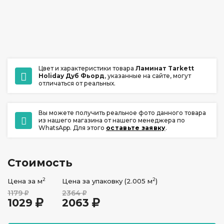
ул. Ладо Кецховели 22А
+7 (391) 209-17-00
обратный звонок
ежедневно с 10:00 до 20:00
Цвет и характеристики товара
Ламинат Tarkett
Holiday Дуб Фьорд
, указанные на сайте, могут
отличаться от реальных.
Вы можете получить реальное фото данного товара
из нашего магазина от нашего менеджера по
WhatsApp. Для этого
оставьте заявку
.
Стоимость
2
2
Цена за м
Цена за упаковку (2.005 м
)
1179
2364
1029
2063