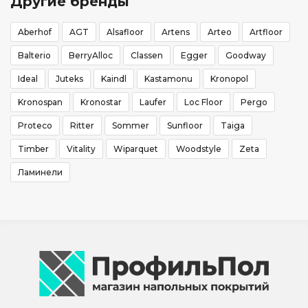
Другие бренды
Aberhof
AGT
Alsafloor
Artens
Arteo
Artfloor
Balterio
BerryAlloc
Classen
Egger
Goodway
Ideal
Juteks
Kaindl
Kastamonu
Kronopol
Kronospan
Kronostar
Laufer
Loc Floor
Pergo
Proteco
Ritter
Sommer
Sunfloor
Taiga
Timber
Vitality
Wiparquet
Woodstyle
Zeta
Ламинели