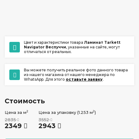
ул. Ладо Кецховели 22А
+7 (391) 209-17-00
обратный звонок
ежедневно с 10:00 до 20:00
Цвет и характеристики товара
Ламинат Tarkett
Navigator Веспуччи
, указанные на сайте, могут
отличаться от реальных.
Вы можете получить реальное фото данного товара
из нашего магазина от нашего менеджера по
WhatsApp. Для этого
оставьте заявку
.
Стоимость
2
2
Цена за м
Цена за упаковку (1.253 м
)
2835
3552
2349
2943