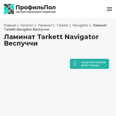
КАТАЛОГ ТОВАРОВ
Главная
Каталог
Ламинат
Tarkett
Navigator
Ламинат
АКЦИИ И СКИДКИ
Tarkett Navigator Веспуччи
Ламинат Tarkett Navigator
О КОМПАНИИ
Веспуччи
НАШИ МАГАЗИНЫ
ДОСТАВКА И ОПЛАТА
УСЛУГИ ПО УКЛАДКЕ
получить живое
фото товара
СОТРУДНИЧЕСТВО
СТАТЬИ
КОНТАКТЫ