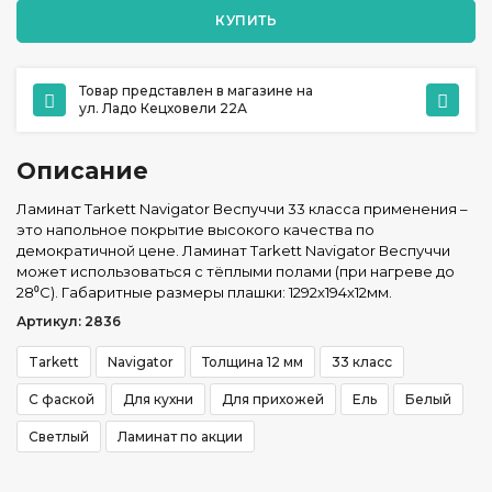
КУПИТЬ
Товар представлен в магазине на
ул. Ладо Кецховели 22А
Описание
Ламинат Tarkett Navigator Веспуччи 33 класса применения –
это напольное покрытие высокого качества по
демократичной цене. Ламинат Tarkett Navigator Веспуччи
может использоваться с тёплыми полами (при нагреве до
28⁰С). Габаритные размеры плашки: 1292x194x12мм.
Артикул: 2836
Tarkett
Navigator
Толщина 12 мм
33 класс
С фаской
Для кухни
Для прихожей
Ель
Белый
Светлый
Ламинат по акции