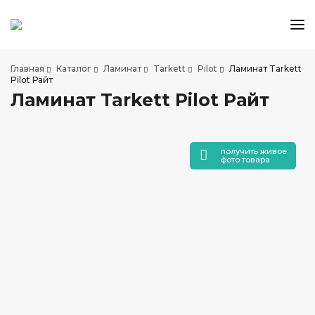
КАТАЛОГ ТОВАРОВ
Главная
Каталог
Ламинат
Tarkett
Pilot
Ламинат Tarkett
АКЦИИ И СКИДКИ
Pilot Райт
Ламинат Tarkett Pilot Райт
О КОМПАНИИ
НАШИ МАГАЗИНЫ
ДОСТАВКА И ОПЛАТА
получить живое
фото товара
УСЛУГИ ПО УКЛАДКЕ
СОТРУДНИЧЕСТВО
СТАТЬИ
КОНТАКТЫ