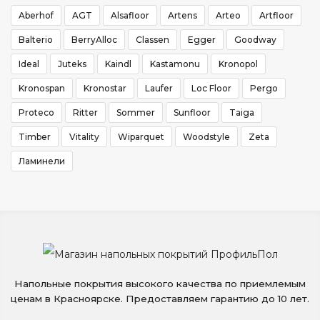
Aberhof
AGT
Alsafloor
Artens
Arteo
Artfloor
Balterio
BerryAlloc
Classen
Egger
Goodway
Ideal
Juteks
Kaindl
Kastamonu
Kronopol
Kronospan
Kronostar
Laufer
Loc Floor
Pergo
Proteco
Ritter
Sommer
Sunfloor
Taiga
Timber
Vitality
Wiparquet
Woodstyle
Zeta
Ламинели
Напольные покрытия высокого качества по приемлемым
ценам в Красноярске. Предоставляем гарантию до 10 лет.