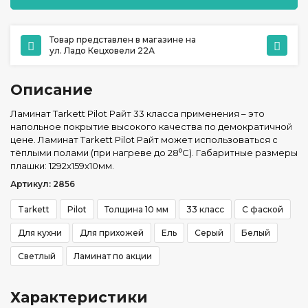
Товар представлен в магазине на
ул. Ладо Кецховели 22А
Описание
Ламинат Tarkett Pilot Райт 33 класса применения – это
напольное покрытие высокого качества по демократичной
цене. Ламинат Tarkett Pilot Райт может использоваться с
тёплыми полами (при нагреве до 28⁰С). Габаритные размеры
плашки: 1292x159x10мм.
Артикул: 2856
Tarkett
Pilot
Толщина 10 мм
33 класс
С фаской
Для кухни
Для прихожей
Ель
Серый
Белый
Светлый
Ламинат по акции
Характеристики