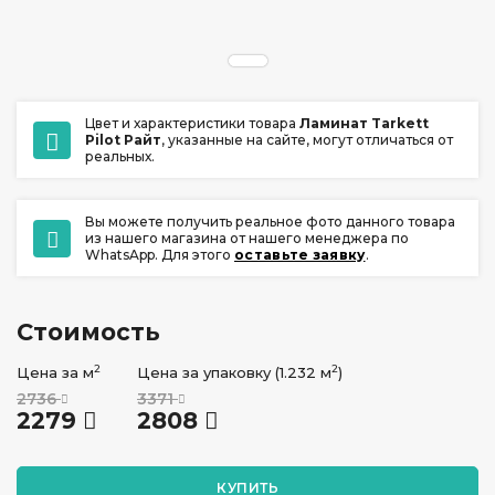
ул. Ладо Кецховели 22А
+7 (391) 209-17-00
обратный звонок
Цвет и характеристики товара
Ламинат Tarkett
ежедневно с 10:00 до 20:00
Pilot Райт
, указанные на сайте, могут отличаться от
реальных.
Вы можете получить реальное фото данного товара
из нашего магазина от нашего менеджера по
WhatsApp. Для этого
оставьте заявку
.
Стоимость
2
2
Цена за м
Цена за упаковку (1.232 м
)
2736
3371
2279
2808
КУПИТЬ