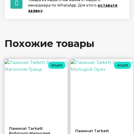
менеджера по WhatsApp. Для этого
оставьте
заявку
.
Похожие товары
акция
акция
Ламинат Tarkett
Ламинат Tarkett
Robinson Mагнолия