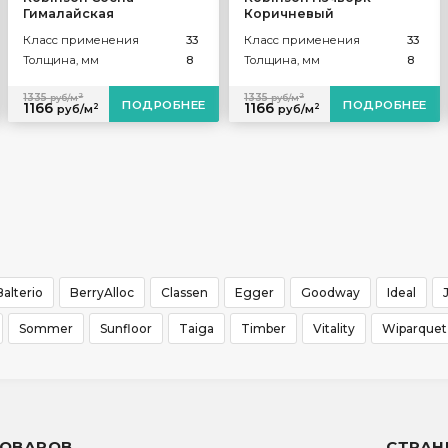
Гималайская
Коричневый
Класс применения
33
Класс применения
33
Толщина, мм
8
Толщина, мм
8
2
2
1335
1335
руб/м
руб/м
ПОДРОБНЕЕ
ПОДРОБНЕЕ
1166
1166
2
2
руб/м
руб/м
Balterio
BerryAlloc
Classen
Egger
Goodway
Ideal
Sommer
Sunfloor
Taiga
Timber
Vitality
Wiparquet
ТОВАРОВ
СТРА