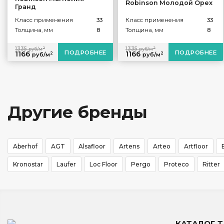
Robinson Mолодой Орех
Гранд
Класс применения
33
Класс применения
33
Толщина, мм
8
Толщина, мм
8
2
2
1335
1335
руб/м
руб/м
ПОДРОБНЕЕ
ПОДРОБНЕЕ
1166
1166
2
2
руб/м
руб/м
Другие бренды
Aberhof
AGT
Alsafloor
Artens
Arteo
Artfloor
Kronostar
Laufer
Loc Floor
Pergo
Proteco
Ritter
КАТАЛОГ 