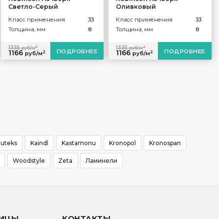
Светло-Серый
Оливковый
Класс применения
33
Класс применения
33
Толщина, мм
8
Толщина, мм
8
2
2
1335
1335
руб/м
руб/м
ПОДРОБНЕЕ
ПОДРОБНЕЕ
1166
1166
2
2
руб/м
руб/м
Juteks
Kaindl
Kastamonu
Kronopol
Kronospan
Woodstyle
Zeta
Ламинели
НИЦЫ
КОНТАКТЫ