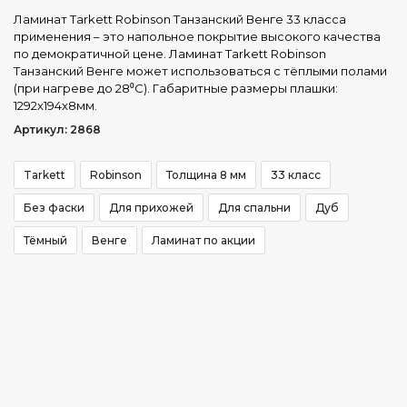
Ламинат Tarkett Robinson Tанзанский Венге 33 класса
применения – это напольное покрытие высокого качества
по демократичной цене. Ламинат Tarkett Robinson
Tанзанский Венге может использоваться с тёплыми полами
(при нагреве до 28⁰С). Габаритные размеры плашки:
1292x194x8мм.
Артикул: 2868
Tarkett
Robinson
Толщина 8 мм
33 класс
Без фаски
Для прихожей
Для спальни
Дуб
Тёмный
Венге
Ламинат по акции