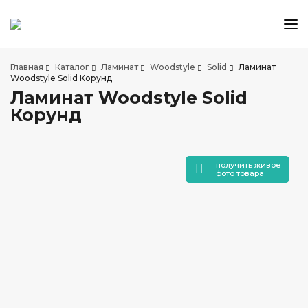
КАТАЛОГ ТОВАРОВ
Главная
Каталог
Ламинат
Woodstyle
Solid
Ламинат
АКЦИИ И СКИДКИ
Woodstyle Solid Корунд
Ламинат Woodstyle Solid
О КОМПАНИИ
Корунд
НАШИ МАГАЗИНЫ
ДОСТАВКА И ОПЛАТА
УСЛУГИ ПО УКЛАДКЕ
получить живое
фото товара
СОТРУДНИЧЕСТВО
СТАТЬИ
КОНТАКТЫ