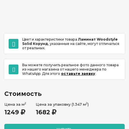
ул. Ладо Кецховели 22А
+7 (391) 209-17-00
обратный звонок
ежедневно с 10:00 до 20:00
Цвет и характеристики товара
Ламинат Woodstyle
Solid Корунд
, указанные на сайте, могут отличаться
от реальных.
Вы можете получить реальное фото данного товара
из нашего магазина от нашего менеджера по
WhatsApp. Для этого
оставьте заявку
.
Стоимость
2
2
Цена за м
Цена за упаковку (1.347 м
)
1249
1682