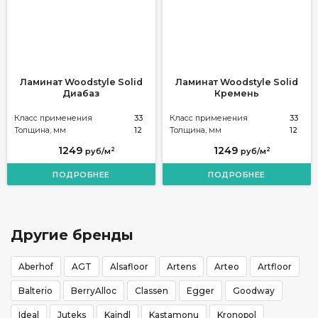
Ламинат Woodstyle Solid
Ламинат Woodstyle Solid
Диабаз
Кремень
Класс применения
33
Класс применения
33
Толщина, мм
12
Толщина, мм
12
1249
1249
2
2
руб/м
руб/м
ПОДРОБНЕЕ
ПОДРОБНЕЕ
Другие бренды
Aberhof
AGT
Alsafloor
Artens
Arteo
Artfloor
Balterio
BerryAlloc
Classen
Egger
Goodway
Ideal
Juteks
Kaindl
Kastamonu
Kronopol