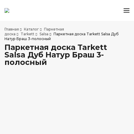
КАТАЛОГ ТОВАРОВ
Главная
Каталог
Паркетная
АКЦИИ И СКИДКИ
доска
Tarkett
Salsa
Паркетная доска Tarkett Salsa Дуб
Натур Браш 3-полосный
О КОМПАНИИ
Паркетная доска Tarkett
НАШИ МАГАЗИНЫ
Salsa Дуб Натур Браш 3-
ДОСТАВКА И ОПЛАТА
полосный
УСЛУГИ ПО УКЛАДКЕ
СОТРУДНИЧЕСТВО
СТАТЬИ
КОНТАКТЫ