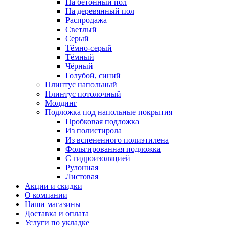
На бетонный пол
На деревянный пол
Распродажа
Светлый
Серый
Тёмно-серый
Тёмный
Чёрный
Голубой, синий
Плинтус напольный
Плинтус потолочный
Молдинг
Подложка под напольные покрытия
Пробковая подложка
Из полистирола
Из вспененного полиэтилена
Фольгированная подложка
С гидроизоляцией
Рулонная
Листовая
Акции и скидки
О компании
Наши магазины
Доставка и оплата
Услуги по укладке