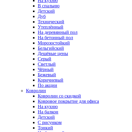
На кухню
В спальню
Детский
Дуб
Технический
Утеплённый
На деревянный пол
На бетонный пол
Морозостойкий
Бельгийский
Дешёвые цены
Серый
Светлый
Чёрный
Бежевый
Коричневый
По акции
Ковролин
Ковролин со скидкой
Ковровое покрытие для офиса
На кухню
На балкон
Детский
С рисунком
Тонкий