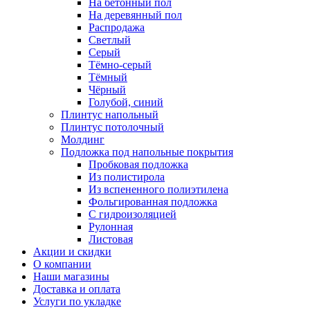
На бетонный пол
На деревянный пол
Распродажа
Светлый
Серый
Тёмно-серый
Тёмный
Чёрный
Голубой, синий
Плинтус напольный
Плинтус потолочный
Молдинг
Подложка под напольные покрытия
Пробковая подложка
Из полистирола
Из вспененного полиэтилена
Фольгированная подложка
С гидроизоляцией
Рулонная
Листовая
Акции и скидки
О компании
Наши магазины
Доставка и оплата
Услуги по укладке