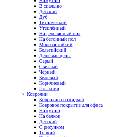
На кухню
В спальню
Детский
Дуб
Технический
Утеплённый
На деревянный пол
На бетонный пол
Морозостойкий
Бельгийский
Дешёвые цены
Серый
Светлый
Чёрный
Бежевый
Коричневый
По акции
Ковролин
Ковролин со скидкой
Ковровое покрытие для офиса
На кухню
На балкон
Детский
С рисунком
Тонкий