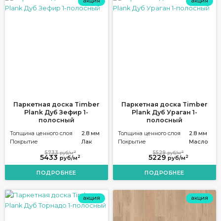
акция
акция
Паркетная доска Timber
Паркетная доска Timber
Plank Дуб Зефир 1-
Plank Дуб Ураган 1-
полосный
полосный
Толщина ценного слоя
2.8 мм
Толщина ценного слоя
2.8 мм
Покрытие
Лак
Покрытие
Масло
2
2
5733
5529
руб/м
руб/м
5433
5229
2
2
руб/м
руб/м
ПОДРОБНЕЕ
ПОДРОБНЕЕ
акция
акция