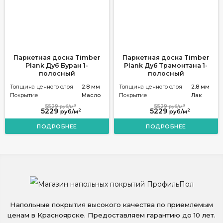
Паркетная доска Timber
Паркетная доска Timber
Plank Дуб Буран 1-
Plank Дуб Трамонтана 1-
полосный
полосный
Толщина ценного слоя
2.8 мм
Толщина ценного слоя
2.8 мм
Покрытие
Масло
Покрытие
Лак
2
2
5529
5529
руб/м
руб/м
5229
5229
2
2
руб/м
руб/м
ПОДРОБНЕЕ
ПОДРОБНЕЕ
Напольные покрытия высокого качества по приемлемым
ценам в Красноярске. Предоставляем гарантию до 10 лет.