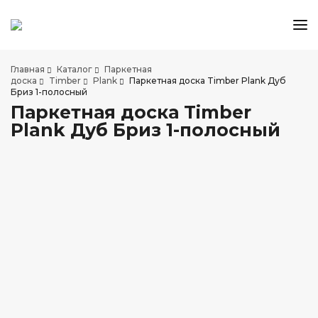
КАТАЛОГ ТОВАРОВ
Главная
Каталог
Паркетная
АКЦИИ И СКИДКИ
доска
Timber
Plank
Паркетная доска Timber Plank Дуб
Бриз 1-полосный
О КОМПАНИИ
Паркетная доска Timber
НАШИ МАГАЗИНЫ
Plank Дуб Бриз 1-полосный
ДОСТАВКА И ОПЛАТА
УСЛУГИ ПО УКЛАДКЕ
СОТРУДНИЧЕСТВО
СТАТЬИ
КОНТАКТЫ