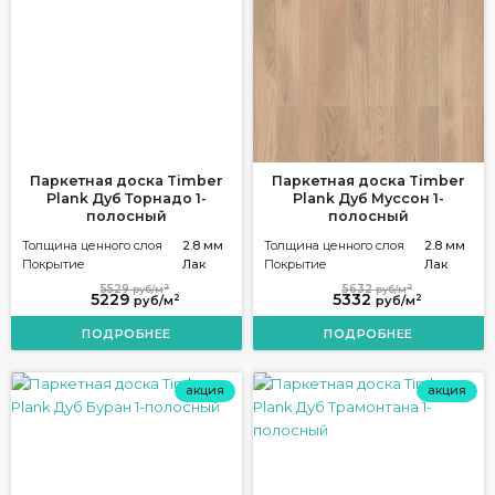
Паркетная доска Timber
Паркетная доска Timber
Plank Дуб Торнадо 1-
Plank Дуб Муссон 1-
полосный
полосный
Толщина ценного слоя
2.8 мм
Толщина ценного слоя
2.8 мм
Покрытие
Лак
Покрытие
Лак
2
2
5529
5632
руб/м
руб/м
5229
5332
2
2
руб/м
руб/м
ПОДРОБНЕЕ
ПОДРОБНЕЕ
акция
акция