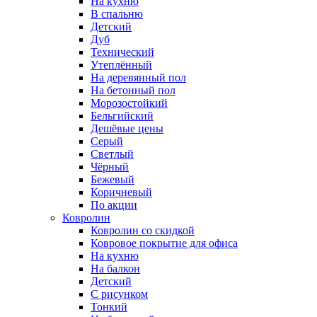
На кухню
В спальню
Детский
Дуб
Технический
Утеплённый
На деревянный пол
На бетонный пол
Морозостойкий
Бельгийский
Дешёвые цены
Серый
Светлый
Чёрный
Бежевый
Коричневый
По акции
Ковролин
Ковролин со скидкой
Ковровое покрытие для офиса
На кухню
На балкон
Детский
С рисунком
Тонкий