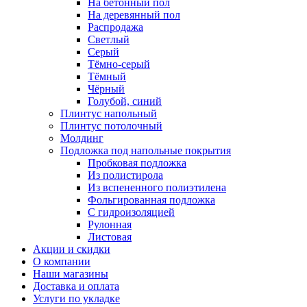
На бетонный пол
На деревянный пол
Распродажа
Светлый
Серый
Тёмно-серый
Тёмный
Чёрный
Голубой, синий
Плинтус напольный
Плинтус потолочный
Молдинг
Подложка под напольные покрытия
Пробковая подложка
Из полистирола
Из вспененного полиэтилена
Фольгированная подложка
С гидроизоляцией
Рулонная
Листовая
Акции и скидки
О компании
Наши магазины
Доставка и оплата
Услуги по укладке