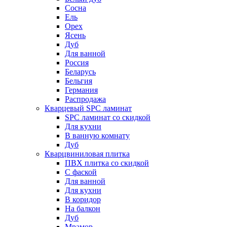
Сосна
Ель
Орех
Ясень
Дуб
Для ванной
Россия
Беларусь
Бельгия
Германия
Распродажа
Кварцевый SPC ламинат
SPC ламинат со скидкой
Для кухни
В ванную комнату
Дуб
Кварцвиниловая плитка
ПВХ плитка со скидкой
С фаской
Для ванной
Для кухни
В коридор
На балкон
Дуб
Мрамор