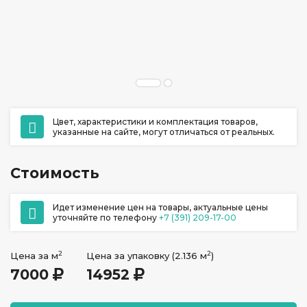
ул. Ладо Кецховели 22А
+7 (391) 209-17-00
обратный звонок
ежедневно с 10:00 до 20:00
Цвет, характеристики и комплектация товаров,
указанные на сайте, могут отличаться от реальных.
Стоимость
Идет изменение цен на товары, актуальные цены
уточняйте по телефону
+7 (391) 209-17-00
2
2
Цена за м
Цена за упаковку (2.136 м
)
7000
14952