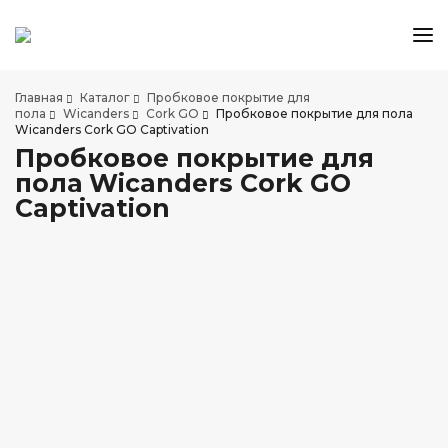
КАТАЛОГ ТОВАРОВ
Главная
Каталог
Пробковое покрытие для
АКЦИИ И СКИДКИ
пола
Wicanders
Cork GO
Пробковое покрытие для пола
Wicanders Cork GO Captivation
О КОМПАНИИ
Пробковое покрытие для
НАШИ МАГАЗИНЫ
пола Wicanders Cork GO
ДОСТАВКА И ОПЛАТА
Captivation
УСЛУГИ ПО УКЛАДКЕ
СОТРУДНИЧЕСТВО
СТАТЬИ
КОНТАКТЫ