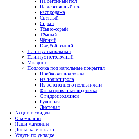
На бетонный пол
На деревянный пол
Распродажа
Светлый
Серый
Тёмно-серый
Тёмный
Чёрный
Голубой, синий
Плинтус напольный
Плинтус потолочный
Молдинг
Подложка под напольные покрытия
Пробковая подложка
Из полистирола
Из вспененного полиэтилена
Фольгированная подложка
С гидроизоляцией
Рулонная
Листовая
Акции и скидки
О компании
Наши магазины
Доставка и оплата
Услуги по укладке