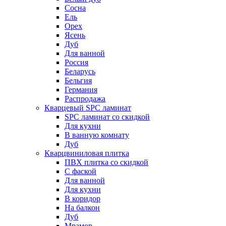
Сосна
Ель
Орех
Ясень
Дуб
Для ванной
Россия
Беларусь
Бельгия
Германия
Распродажа
Кварцевый SPC ламинат
SPC ламинат со скидкой
Для кухни
В ванную комнату
Дуб
Кварцвиниловая плитка
ПВХ плитка со скидкой
С фаской
Для ванной
Для кухни
В коридор
На балкон
Дуб
Мрамор