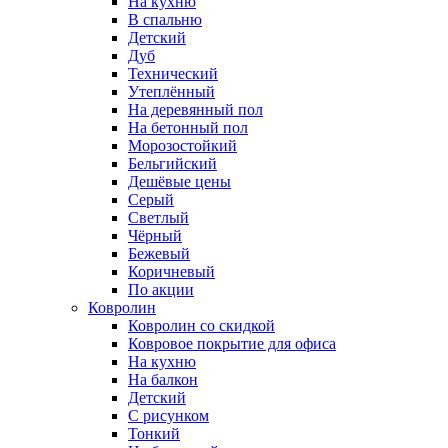
На кухню
В спальню
Детский
Дуб
Технический
Утеплённый
На деревянный пол
На бетонный пол
Морозостойкий
Бельгийский
Дешёвые цены
Серый
Светлый
Чёрный
Бежевый
Коричневый
По акции
Ковролин
Ковролин со скидкой
Ковровое покрытие для офиса
На кухню
На балкон
Детский
С рисунком
Тонкий