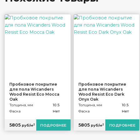
Пробковое покрытие
Пробковое покрытие
для пола Wicanders
для пола Wicanders
Wood Resist Eco Mocca
Wood Resist Eco Dark
Oak
Onyx Oak
Толщина, мм
10.5
Толщина, мм
10.5
Фаска
Нет
Фаска
Нет
5805
5805
2
2
руб/м
ПОДРОБНЕЕ
руб/м
ПОДРОБНЕЕ