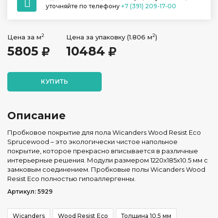
уточняйте по телефону
+7 (391) 209-17-00
2
2
Цена за м
Цена за упаковку (1.806 м
)
5805
10484
КУПИТЬ
Описание
Пробковое покрытие для пола Wicanders Wood Resist Eco
Sprucewood – это экологически чистое напольное
покрытие, которое прекрасно вписывается в различные
интерьерные решения. Модули размером 1220x185x10.5 мм с
замковым соединением. Пробковые полы Wicanders Wood
Resist Eco полностью гипоаллергенны.
Артикул: 5929
Wicanders
Wood Resist Eco
Толщина 10.5 мм