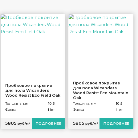
Пробковое покрытие
Пробковое покрытие
для пола Wicanders
для пола Wicanders
Wood Resist Eco Mountain
Wood Resist Eco Field Oak
Oak
Толщина, мм
10.5
Толщина, мм
10.5
Фаска
Нет
Фаска
Нет
5805
5805
2
2
руб/м
ПОДРОБНЕЕ
руб/м
ПОДРОБНЕЕ