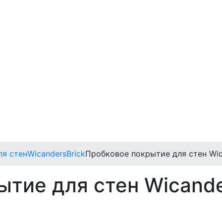
ля стен
Wicanders
Brick
Пробковое покрытие для стен Wica
тие для стен Wicander