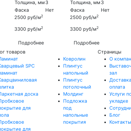
Толщина, мм
3
Толщина, мм
3
Фаска
Нет
Фаска
Нет
2
2
2500
руб/м
2500
руб/м
2
2
3300
руб/м
3300
руб/м
Подробнее
Подробнее
ог товаров
Страницы
Ламинат
Ковролин
О компа
Кварцевый SPC
Плинтус
Выставо
ламинат
напольный
зал
Кварцвиниловая
Плинтус
Доставка
плитка
потолочный
оплата
Паркетная доска
Молдинг
Услуги п
Пробковое
Подложка
укладке
покрытие для
под
Сотрудн
пола
напольные
Блог
Пробковое
покрытия
Контакт
покрытие для