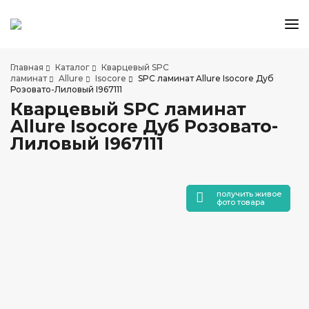
КАТАЛОГ ТОВАРОВ
Главная
Каталог
Кварцевый SPC
АКЦИИ И СКИДКИ
ламинат
Allure
Isocore
SPC ламинат Allure Isocore Дуб
Розовато-Лиловый I967111
О КОМПАНИИ
Кварцевый SPC ламинат
НАШИ МАГАЗИНЫ
Allure Isocore Дуб Розовато-
ДОСТАВКА И ОПЛАТА
Лиловый I967111
УСЛУГИ ПО УКЛАДКЕ
СОТРУДНИЧЕСТВО
получить живое
СТАТЬИ
фото товара
КОНТАКТЫ