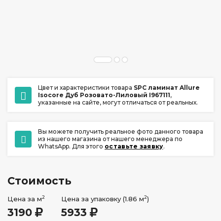
ул. Ладо Кецховели 22А
+7 (391) 209-17-00
обратный звонок
ежедневно с 10:00 до 20:00
Цвет и характеристики товара
SPC ламинат Allure
Isocore Дуб Розовато-Лиловый I967111
,
указанные на сайте, могут отличаться от реальных.
Вы можете получить реальное фото данного товара
из нашего магазина от нашего менеджера по
WhatsApp. Для этого
оставьте заявку
.
Стоимость
2
2
Цена за м
Цена за упаковку (1.86 м
)
3190
5933