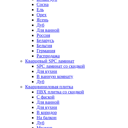
Сосна
Ель
Орех
Ясень
Дуб
Для ванной
Россия
Беларусь
Бельгия
Германия
Распродажа
Кварцевый SPC ламинат
SPC ламинат со скидкой
Для кухни
В ванную комнату
Дуб
Кварцвиниловая плитка
ПВХ плитка со скидкой
С фаской
Для ванной
Для кухни
В коридор
На балкон
Дуб
Мрамор