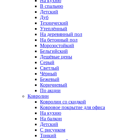
На кухню
В спальню
Детский
Дуб
Технический
Утеплённый
На деревянный пол
На бетонный пол
Морозостойкий
Бельгийский
Дешёвые цены
Серый
Светлый
Чёрный
Бежевый
Коричневый
По акции
Ковролин
Ковролин со скидкой
Ковровое покрытие для офиса
На кухню
На балкон
Детский
С рисунком
Тонкий