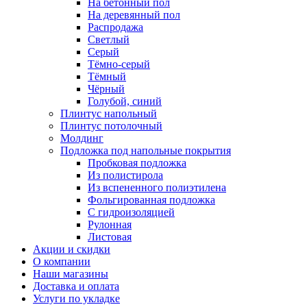
На бетонный пол
На деревянный пол
Распродажа
Светлый
Серый
Тёмно-серый
Тёмный
Чёрный
Голубой, синий
Плинтус напольный
Плинтус потолочный
Молдинг
Подложка под напольные покрытия
Пробковая подложка
Из полистирола
Из вспененного полиэтилена
Фольгированная подложка
С гидроизоляцией
Рулонная
Листовая
Акции и скидки
О компании
Наши магазины
Доставка и оплата
Услуги по укладке