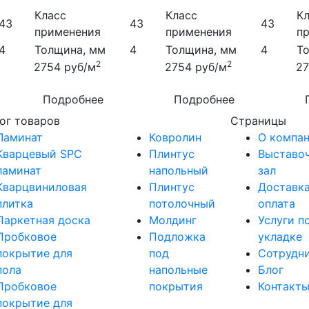
Класс
Класс
К
43
43
43
применения
применения
п
4
Толщина, мм
4
Толщина, мм
4
Т
2
2
2754
руб/м
2754
руб/м
2
Подробнее
Подробнее
ог товаров
Страницы
Ламинат
Ковролин
О компа
Кварцевый SPC
Плинтус
Выставо
ламинат
напольный
зал
Кварцвиниловая
Плинтус
Доставка
плитка
потолочный
оплата
Паркетная доска
Молдинг
Услуги п
Пробковое
Подложка
укладке
покрытие для
под
Сотрудн
пола
напольные
Блог
Пробковое
покрытия
Контакт
покрытие для