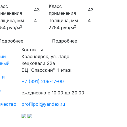
ласс
Класс
43
43
рименения
применения
олщина, мм
4
Толщина, мм
4
2
2
754
руб/м
2754
руб/м
Подробнее
Подробнее
Контакты
нии
Красноярск
,
ул. Ладо
чный
Кецховели 22а
БЦ "Спасский", 1 этаж
 и
+7 (391) 209-17-00
о
ежедневно с 10:00 до 20:00
ичество
profilpol@yandex.ru
ы