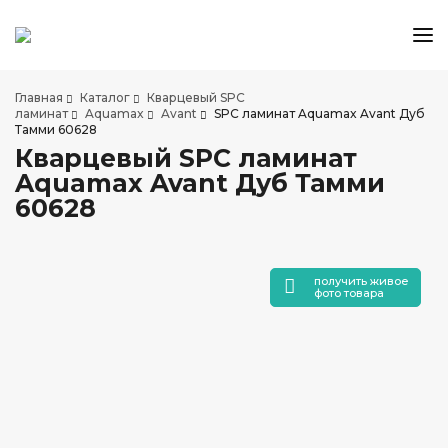
КАТАЛОГ ТОВАРОВ
Главная
Каталог
Кварцевый SPC
АКЦИИ И СКИДКИ
ламинат
Aquamax
Avant
SPC ламинат Aquamax Avant Дуб
Тамми 60628
О КОМПАНИИ
Кварцевый SPC ламинат
НАШИ МАГАЗИНЫ
Aquamax Avant Дуб Тамми
ДОСТАВКА И ОПЛАТА
60628
УСЛУГИ ПО УКЛАДКЕ
СОТРУДНИЧЕСТВО
получить живое
СТАТЬИ
фото товара
КОНТАКТЫ