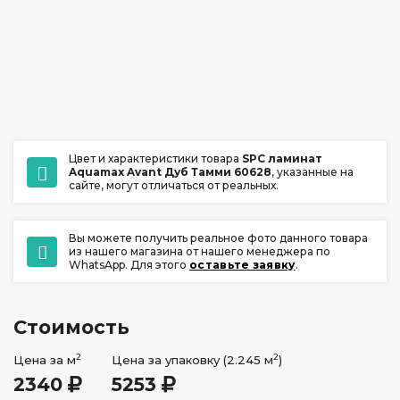
ул. Ладо Кецховели 22А
+7 (391) 209-17-00
обратный звонок
ежедневно с 10:00 до 20:00
Цвет и характеристики товара
SPC ламинат
Aquamax Avant Дуб Тамми 60628
, указанные на
сайте, могут отличаться от реальных.
Вы можете получить реальное фото данного товара
из нашего магазина от нашего менеджера по
WhatsApp. Для этого
оставьте заявку
.
Стоимость
2
2
Цена за м
Цена за упаковку (2.245 м
)
2340
5253