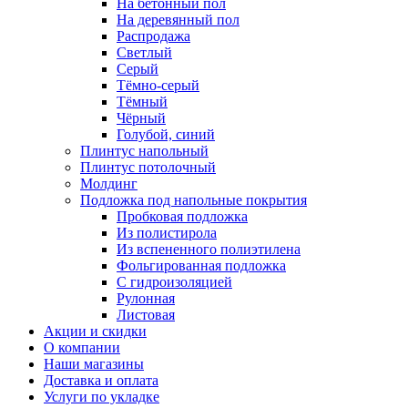
На бетонный пол
На деревянный пол
Распродажа
Светлый
Серый
Тёмно-серый
Тёмный
Чёрный
Голубой, синий
Плинтус напольный
Плинтус потолочный
Молдинг
Подложка под напольные покрытия
Пробковая подложка
Из полистирола
Из вспененного полиэтилена
Фольгированная подложка
С гидроизоляцией
Рулонная
Листовая
Акции и скидки
О компании
Наши магазины
Доставка и оплата
Услуги по укладке