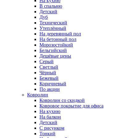
На кухню
В спальню
Детский
Дуб
Технический
Утеплённый
На деревянный пол
На бетонный пол
Морозостойкий
Бельгийский
Дешёвые цены
Серый
Светлый
Чёрный
Бежевый
Коричневый
По акции
Ковролин
Ковролин со скидкой
Ковровое покрытие для офиса
На кухню
На балкон
Детский
С рисунком
Тонкий