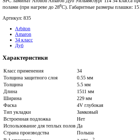
SPC ламинат Arbiton Amaron Дуб Уильямсбург 114 34 класса п
полами (при нагреве до 28⁰С). Габаритные размеры плашки: 15
Артикул: 835
Arbiton
Amaron
34 класс
Дуб
Характеристики
Класс применения
34
Толщина защитного слоя
0.55 мм
Толщина
5.5 мм
Длина
1511 мм
Ширина
229 мм
Фаска
4V глубокая
Тип укладки
Замковый
Встроенная подложка
Нет
Использование для теплых полов
Да
Страна производства
Польша
2