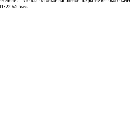
рименения – это влагостойкое напольное покрытие высокого кач
11x229x5.5мм.