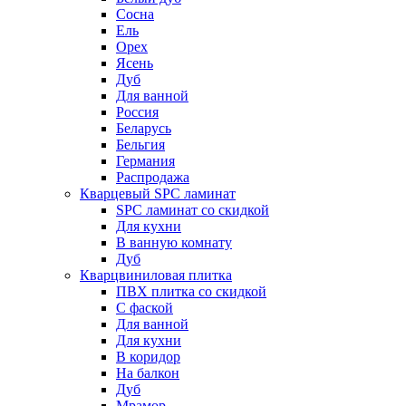
Сосна
Ель
Орех
Ясень
Дуб
Для ванной
Россия
Беларусь
Бельгия
Германия
Распродажа
Кварцевый SPC ламинат
SPC ламинат со скидкой
Для кухни
В ванную комнату
Дуб
Кварцвиниловая плитка
ПВХ плитка со скидкой
С фаской
Для ванной
Для кухни
В коридор
На балкон
Дуб
Мрамор