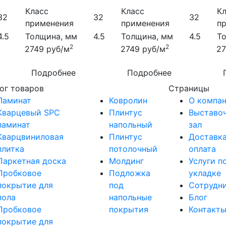
Класс
Класс
К
32
32
32
применения
применения
п
4.5
Толщина, мм
4.5
Толщина, мм
4.5
Т
2
2
2749
руб/м
2749
руб/м
2
Подробнее
Подробнее
ог товаров
Страницы
Ламинат
Ковролин
О компа
Кварцевый SPC
Плинтус
Выставо
ламинат
напольный
зал
Кварцвиниловая
Плинтус
Доставка
плитка
потолочный
оплата
Паркетная доска
Молдинг
Услуги п
Пробковое
Подложка
укладке
покрытие для
под
Сотрудн
пола
напольные
Блог
Пробковое
покрытия
Контакт
покрытие для