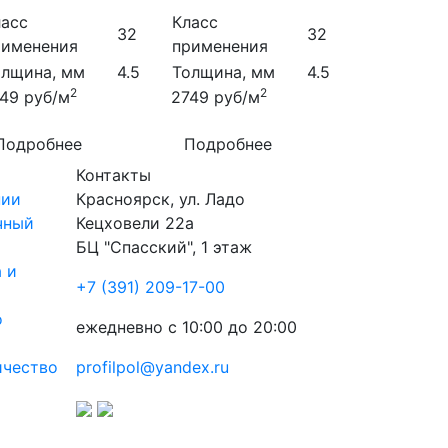
ласс
Класс
32
32
рименения
применения
олщина, мм
4.5
Толщина, мм
4.5
2
2
749
руб/м
2749
руб/м
Подробнее
Подробнее
Контакты
нии
Красноярск
,
ул. Ладо
чный
Кецховели 22а
БЦ "Спасский", 1 этаж
 и
+7 (391) 209-17-00
о
ежедневно с 10:00 до 20:00
ичество
profilpol@yandex.ru
ы