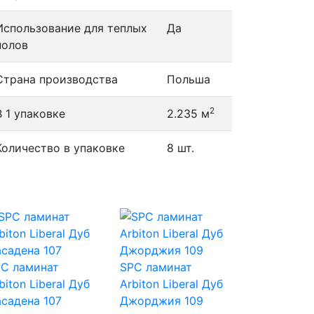
Использование для теплых
Да
полов
Страна производства
Польша
2
В 1 упаковке
2.235 м
Количество в упаковке
8 шт.
C ламинат
SPC ламинат
biton Liberal Дуб
Arbiton Liberal Дуб
садена 107
Джорджия 109