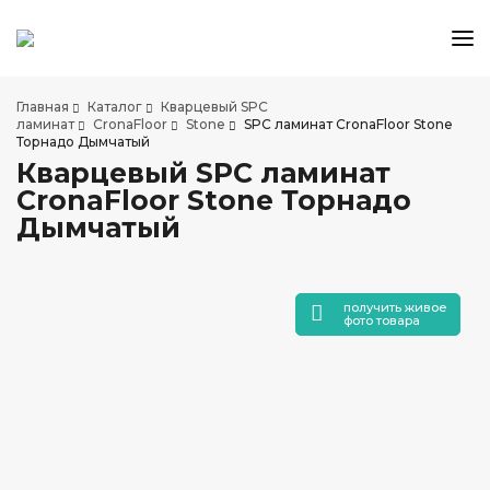
КАТАЛОГ ТОВАРОВ
Главная
Каталог
Кварцевый SPC
АКЦИИ И СКИДКИ
ламинат
CronaFloor
Stone
SPC ламинат CronaFloor Stone
Торнадо Дымчатый
О КОМПАНИИ
Кварцевый SPC ламинат
НАШИ МАГАЗИНЫ
CronaFloor Stone Торнадо
ДОСТАВКА И ОПЛАТА
Дымчатый
УСЛУГИ ПО УКЛАДКЕ
СОТРУДНИЧЕСТВО
получить живое
СТАТЬИ
фото товара
КОНТАКТЫ