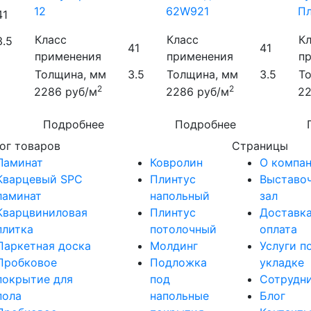
12
62W921
Пл
41
Класс
Класс
К
3.5
41
41
применения
применения
п
Толщина, мм
3.5
Толщина, мм
3.5
Т
2
2
2286
руб/м
2286
руб/м
2
Подробнее
Подробнее
ог товаров
Страницы
Ламинат
Ковролин
О компа
Кварцевый SPC
Плинтус
Выставо
ламинат
напольный
зал
Кварцвиниловая
Плинтус
Доставка
плитка
потолочный
оплата
Паркетная доска
Молдинг
Услуги п
Пробковое
Подложка
укладке
покрытие для
под
Сотрудн
пола
напольные
Блог