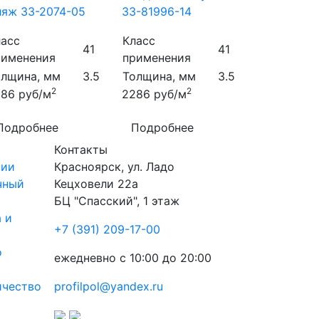
яж 33-2074-05
33-81996-14
ласс
Класс
41
41
рименения
применения
олщина, мм
3.5
Толщина, мм
3.5
2
2
286
руб/м
2286
руб/м
Подробнее
Подробнее
Контакты
нии
Красноярск
,
ул. Ладо
чный
Кецховели 22а
БЦ "Спасский", 1 этаж
 и
+7 (391) 209-17-00
о
ежедневно с 10:00 до 20:00
ичество
profilpol@yandex.ru