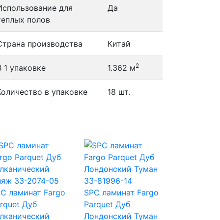
Использование для
Да
теплых полов
Страна производства
Китай
2
В 1 упаковке
1.362 м
Количество в упаковке
18 шт.
C ламинат Fargo
SPC ламинат Fargo
rquet Дуб
Parquet Дуб
лканический
Лондонский Туман