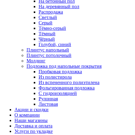
На бетонный пол
На деревянный пол
Распродажа
Светлый
Серый
Тёмно-серый
Тёмный
Чёрный
Голубой, синий
Плинтус напольный
Плинтус потолочный
Молдинг
Подложка под напольные покрытия
Пробковая подложка
Из полистирола
Из вспененного полиэтилена
Фольгированная подложка
С гидроизоляцией
Рулонная
Листовая
Акции и скидки
О компании
Наши магазины
Доставка и оплата
Услуги по укладке