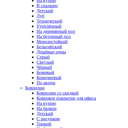
На кухню
В спальню
Детский
Дуб
Технический
Утеплённый
На деревянный пол
На бетонный пол
Морозостойкий
Бельгийский
Дешёвые цены
Серый
Светлый
Чёрный
Бежевый
Коричневый
По акции
Ковролин
Ковролин со скидкой
Ковровое покрытие для офиса
На кухню
На балкон
Детский
С рисунком
Тонкий