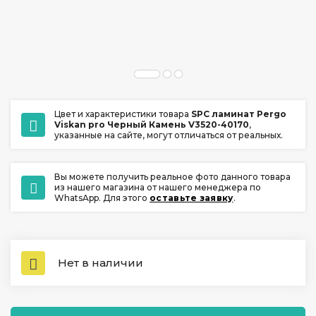
ул. Ладо Кецховели 22А
+7 (391) 209-17-00
обратный звонок
ежедневно с 10:00 до 20:00
Цвет и характеристики товара
SPC ламинат Pergo
Viskan pro Черный Камень V3520-40170
,
указанные на сайте, могут отличаться от реальных.
Вы можете получить реальное фото данного товара
из нашего магазина от нашего менеджера по
WhatsApp. Для этого
оставьте заявку
.
Нет в наличии