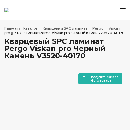
КАТАЛОГ ТОВАРОВ
Главная
Каталог
Кварцевый SPC ламинат
Pergo
Viskan
АКЦИИ И СКИДКИ
pro
SPC ламинат Pergo Viskan pro Черный Камень V3520-40170
Кварцевый SPC ламинат
О КОМПАНИИ
Pergo Viskan pro Черный
НАШИ МАГАЗИНЫ
Камень V3520-40170
ДОСТАВКА И ОПЛАТА
УСЛУГИ ПО УКЛАДКЕ
СОТРУДНИЧЕСТВО
получить живое
фото товара
СТАТЬИ
КОНТАКТЫ