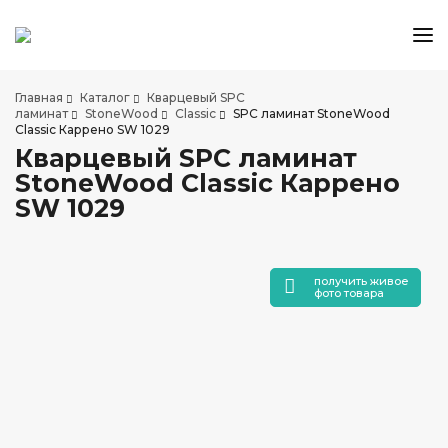
КАТАЛОГ ТОВАРОВ
Главная
Каталог
Кварцевый SPC
АКЦИИ И СКИДКИ
ламинат
StoneWood
Classic
SPC ламинат StoneWood
Classic Каррено SW 1029
О КОМПАНИИ
Кварцевый SPC ламинат
НАШИ МАГАЗИНЫ
StoneWood Classic Каррено
ДОСТАВКА И ОПЛАТА
SW 1029
УСЛУГИ ПО УКЛАДКЕ
СОТРУДНИЧЕСТВО
получить живое
СТАТЬИ
фото товара
КОНТАКТЫ