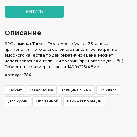
КУПИТЬ
Описание
SPC ламинат Tarkett Deep House Walter 33 класса
применения – это влагостойкое напольное покрытие
высокого качества по демократичной цене. Может
использоваться с тёплыми полами (при нагреве до 28⁰С).
Габаритные размеры плашки: 1400x225x4.5мм.
Артикул: 784
Tarkett
Deep House
Толщина 4.5 мм
33 класс
Для кухни
Для ванной
Ламинат по акции