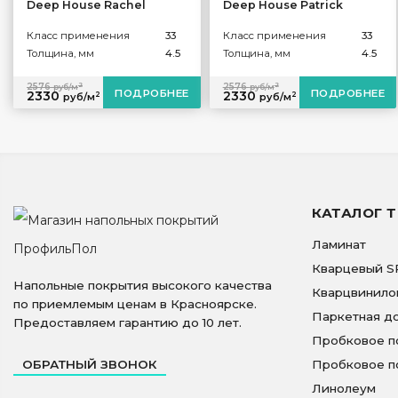
Deep House Rachel
Deep House Patrick
Класс применения
33
Класс применения
33
Толщина, мм
4.5
Толщина, мм
4.5
2
2
2576
2576
руб/м
руб/м
ПОДРОБНЕЕ
ПОДРОБНЕЕ
2330
2330
2
2
руб/м
руб/м
КАТАЛОГ 
Ламинат
Кварцевый S
Напольные покрытия высокого качества
Кварцвинило
по приемлемым ценам в Красноярске.
Паркетная д
Предоставляем гарантию до 10 лет.
Пробковое п
ОБРАТНЫЙ ЗВОНОК
Пробковое п
Линолеум