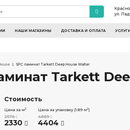
Красно
ул. Ла
ИИ
НАШИ МАГАЗИНЫ
ДОСТАВКА И ОПЛАТА
УСЛУГ
House
SPC ламинат Tarkett Deep House Walter
минат Tarkett Dee
Стоимость
2
2
Цена за м
Цена за упаковку (1.89 м
)
2576
4869
2330
4404