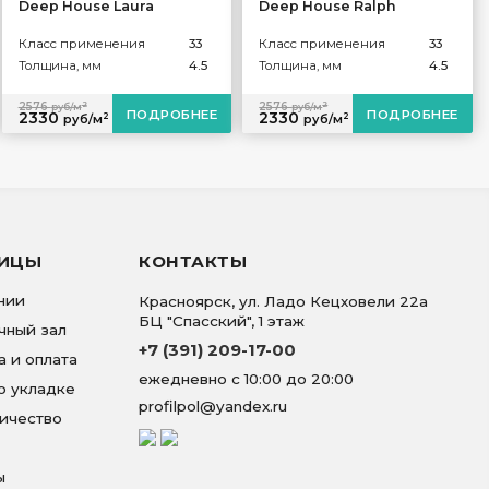
Deep House Laura
Deep House Ralph
Класс применения
33
Класс применения
33
Толщина, мм
4.5
Толщина, мм
4.5
2
2
2576
2576
руб/м
руб/м
ПОДРОБНЕЕ
ПОДРОБНЕЕ
2330
2330
2
2
руб/м
руб/м
НИЦЫ
КОНТАКТЫ
нии
Красноярск
,
ул. Ладо Кецховели 22а
БЦ "Спасский", 1 этаж
чный зал
+7 (391) 209-17-00
а и оплата
ежедневно с 10:00 до 20:00
о укладке
profilpol@yandex.ru
ичество
ы