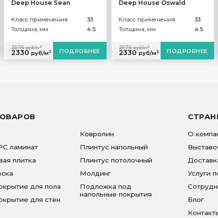
Deep House Sean
Deep House Oswald
Класс применения
33
Класс применения
33
Толщина, мм
4.5
Толщина, мм
4.5
2
2
2576
2576
руб/м
руб/м
ПОДРОБНЕЕ
ПОДРОБНЕЕ
2330
2330
2
2
руб/м
руб/м
ТОВАРОВ
СТРА
Ковролин
О компа
PC ламинат
Плинтус напольный
Выставо
вая плитка
Плинтус потолочный
Доставк
оска
Молдинг
Услуги п
окрытие для пола
Подложка под
Сотрудн
напольные покрытия
окрытие для стен
Блог
Контакт