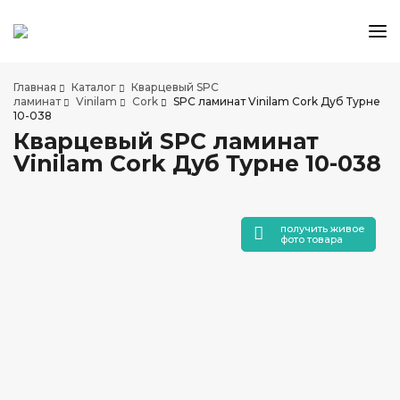
КАТАЛОГ ТОВАРОВ
Главная
Каталог
Кварцевый SPC
АКЦИИ И СКИДКИ
ламинат
Vinilam
Cork
SPC ламинат Vinilam Cork Дуб Турне
10-038
О КОМПАНИИ
Кварцевый SPC ламинат
НАШИ МАГАЗИНЫ
Vinilam Cork Дуб Турне 10-038
ДОСТАВКА И ОПЛАТА
УСЛУГИ ПО УКЛАДКЕ
получить живое
СОТРУДНИЧЕСТВО
фото товара
СТАТЬИ
КОНТАКТЫ