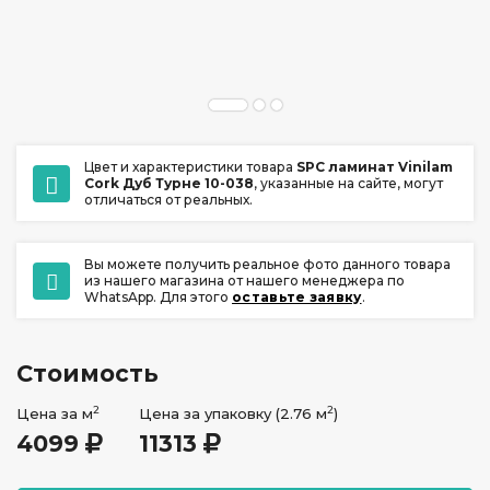
ул. Ладо Кецховели 22А
+7 (391) 209-17-00
обратный звонок
ежедневно с 10:00 до 20:00
Цвет и характеристики товара
SPC ламинат Vinilam
Cork Дуб Турне 10-038
, указанные на сайте, могут
отличаться от реальных.
Вы можете получить реальное фото данного товара
из нашего магазина от нашего менеджера по
WhatsApp. Для этого
оставьте заявку
.
Стоимость
2
2
Цена за м
Цена за упаковку (2.76 м
)
4099
11313