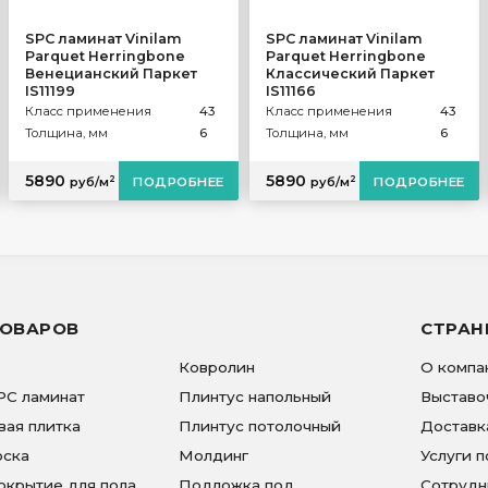
SPC ламинат Vinilam
SPC ламинат Vinilam
Parquet Herringbone
Parquet Herringbone
Венецианский Паркет
Классический Паркет
IS11199
IS11166
Класс применения
43
Класс применения
43
Толщина, мм
6
Толщина, мм
6
5890
5890
2
2
руб/м
ПОДРОБНЕЕ
руб/м
ПОДРОБНЕЕ
ТОВАРОВ
СТРА
Ковролин
О компа
PC ламинат
Плинтус напольный
Выставо
вая плитка
Плинтус потолочный
Доставк
оска
Молдинг
Услуги п
окрытие для пола
Подложка под
Сотрудн