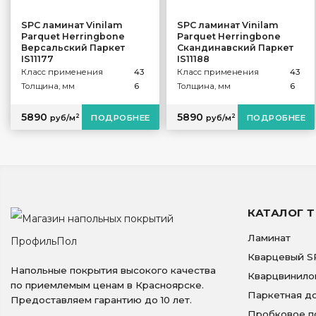
SPC ламинат Vinilam
SPC ламинат Vinilam
Parquet Herringbone
Parquet Herringbone
Версальский Паркет
Скандинавский Паркет
IS11177
IS11188
Класс применения
43
Класс применения
43
Толщина, мм
6
Толщина, мм
6
5890
5890
2
2
руб/м
ПОДРОБНЕЕ
руб/м
ПОДРОБНЕЕ
КАТАЛОГ 
Ламинат
Кварцевый S
Напольные покрытия высокого качества
Кварцвинило
по приемлемым ценам в Красноярске.
Паркетная д
Предоставляем гарантию до 10 лет.
Пробковое п