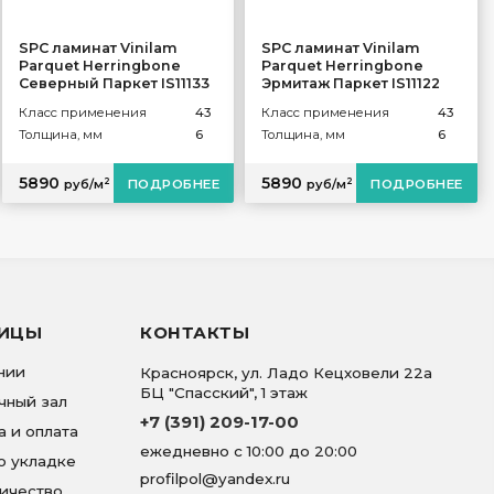
SPC ламинат Vinilam
SPC ламинат Vinilam
Parquet Herringbone
Parquet Herringbone
Северный Паркет IS11133
Эрмитаж Паркет IS11122
Класс применения
43
Класс применения
43
Толщина, мм
6
Толщина, мм
6
5890
5890
2
2
руб/м
ПОДРОБНЕЕ
руб/м
ПОДРОБНЕЕ
НИЦЫ
КОНТАКТЫ
нии
Красноярск
,
ул. Ладо Кецховели 22а
БЦ "Спасский", 1 этаж
чный зал
+7 (391) 209-17-00
а и оплата
ежедневно с 10:00 до 20:00
о укладке
profilpol@yandex.ru
ичество