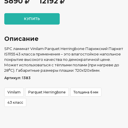
5890
12192
КУПИТЬ
Описание
SPC ламинат Vinilam Parquet Herringbone Парижский Паркет
IS11155 43 класса применения – это влагостойкое напольное
покрытие высокого качества по демократичной цене.
Может использоваться с тёплыми полами (при нагреве до
28⁰С). Габаритные размеры плашки: 720x120x6мм.
Артикул: 1383
Vinilam
Parquet Herringbone
Толщина 6 мм
43 класс