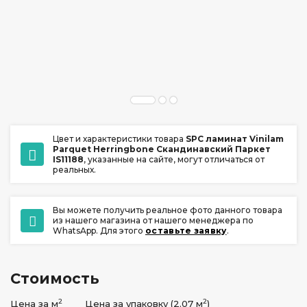
ул. Ладо Кецховели 22А
+7 (391) 209-17-00
обратный звонок
ежедневно с 10:00 до 20:00
Цвет и характеристики товара
SPC ламинат Vinilam
Parquet Herringbone Скандинавский Паркет
IS11188
, указанные на сайте, могут отличаться от
реальных.
Вы можете получить реальное фото данного товара
из нашего магазина от нашего менеджера по
WhatsApp. Для этого
оставьте заявку
.
Стоимость
2
2
Цена за м
Цена за упаковку (2.07 м
)