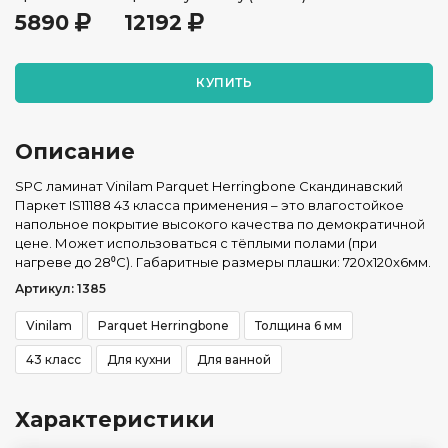
5890
12192
КУПИТЬ
Описание
SPC ламинат Vinilam Parquet Herringbone Скандинавский
Паркет IS11188 43 класса применения – это влагостойкое
напольное покрытие высокого качества по демократичной
цене. Может использоваться с тёплыми полами (при
нагреве до 28⁰С). Габаритные размеры плашки: 720x120x6мм.
Артикул: 1385
Vinilam
Parquet Herringbone
Толщина 6 мм
43 класс
Для кухни
Для ванной
Характеристики