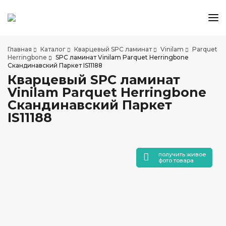
КАТАЛОГ ТОВАРОВ
Главная
Каталог
Кварцевый SPC ламинат
Vinilam
Parquet
АКЦИИ И СКИДКИ
Herringbone
SPC ламинат Vinilam Parquet Herringbone
Скандинавский Паркет IS11188
О КОМПАНИИ
Кварцевый SPC ламинат
НАШИ МАГАЗИНЫ
Vinilam Parquet Herringbone
ДОСТАВКА И ОПЛАТА
Скандинавский Паркет
IS11188
УСЛУГИ ПО УКЛАДКЕ
СОТРУДНИЧЕСТВО
СТАТЬИ
получить живое
фото товара
КОНТАКТЫ