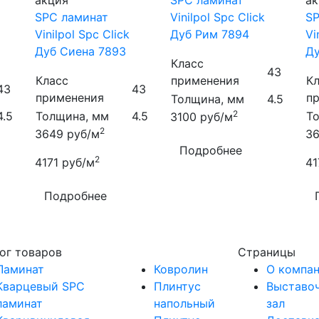
акция
SPC ламинат
ак
SPC ламинат
Vinilpol Spc Click
SP
Vinilpol Spc Click
Дуб Рим 7894
Vi
Дуб Сиена 7893
Ду
Класс
43
Класс
применения
К
43
43
применения
п
Толщина, мм
4.5
2
4.5
Толщина, мм
4.5
Т
3100
руб/м
2
3649
руб/м
3
Подробнее
2
4171
руб/м
41
Подробнее
ог товаров
Страницы
Ламинат
Ковролин
О компа
Кварцевый SPC
Плинтус
Выставо
ламинат
напольный
зал