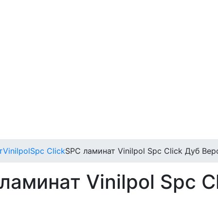
т
Vinilpol
Spc Click
SPC ламинат Vinilpol Spc Click Дуб Ве
аминат Vinilpol Spc C