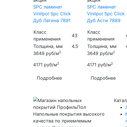
акция
акция
SPC ламинат
SPC ламинат
Vinilpol Spc Click
Vinilpol Spc Click
Дуб Латина 7891
Дуб Асти 7889
Класс
Класс
43
применения
применения
Толщина, мм
4.5
Толщина, мм
2
2
3649
руб/м
3649
руб/м
2
2
4171
руб/м
4171
руб/м
Подробнее
Подробнее
Катал
Напольные покрытия высокого
качества по приемлемым