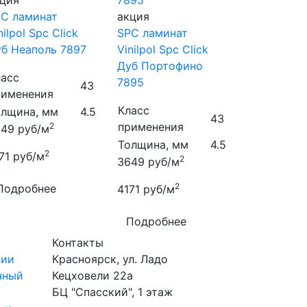
ция
C ламинат
акция
nilpol Spc Click
SPC ламинат
б Неаполь 7897
Vinilpol Spc Click
Дуб Портофино
ласс
7895
43
рименения
Класс
олщина, мм
4.5
43
применения
2
649
руб/м
Толщина, мм
4.5
2
71
руб/м
2
3649
руб/м
2
Подробнее
4171
руб/м
Подробнее
Контакты
нии
Красноярск
,
ул. Ладо
чный
Кецховели 22а
БЦ "Спасский", 1 этаж